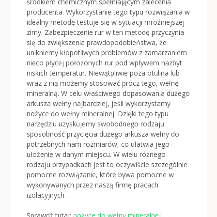
środkiem chemicznym spełniającym zalecenia
producenta. Wykorzystanie tego typu rozwiązania w
idealny metodę testuje się w sytuacji mroźniejszej
zimy. Zabezpieczenie rur w ten metodę przyczynia
się do zwiększenia prawdopodobieństwa, że
unikniemy kłopotliwych problemów z zamarzaniem
nieco płycej położonych rur pod wpływem nazbyt
niskich temperatur. Niewątpliwie poza otulina lub
wraz z nią możemy stosować prócz tego, wełnę
mineralną. W celu właściwego dopasowania dużego
arkusza wełny najbardziej, jeśli wykorzystamy
nożyce do wełny mineralnej. Dzięki tego typu
narzędziu uzyskujemy swobodnego rodzaju
sposobność przycięcia dużego arkusza wełny do
potrzebnych nam rozmiarów, co ułatwia jego
ułożenie w danym miejscu. W wielu różnego
rodzaju przypadkach jest to oczywiście szczególnie
pomocne rozwiązanie, które bywa pomocne w
wykonywanych przez naszą firmę pracach
izolacyjnych.
Sprawdź tutaj:
nożyce do wełny mineralnej
.