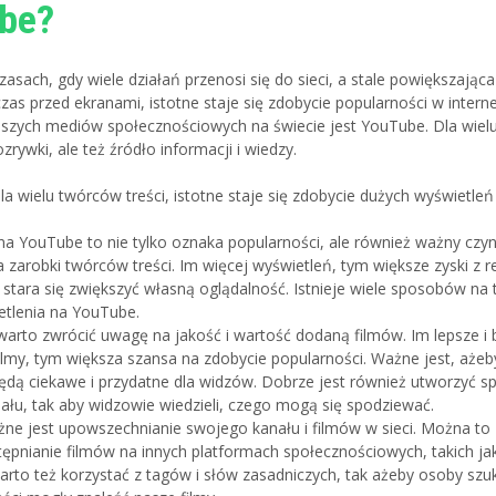
be?
sach, gdy wiele działań przenosi się do sieci, a stale powiększająca s
zas przed ekranami, istotne staje się zdobycie popularności w intern
jszych mediów społecznościowych na świecie jest YouTube. Dla wielu 
ozrywki, ale też źródło informacji i wiedzy.
dla wielu twórców treści, istotne staje się zdobycie dużych wyświetle
na YouTube to nie tylko oznaka popularności, ale również ważny czyn
 zarobki twórców treści. Im więcej wyświetleń, tym większe zyski z r
i stara się zwiększyć własną oglądalność. Istnieje wiele sposobów na 
tlenia na YouTube.
warto zwrócić uwagę na jakość i wartość dodaną filmów. Im lepsze i 
filmy, tym większa szansa na zdobycie popularności. Ważne jest, aż
 będą ciekawe i przydatne dla widzów. Dobrze jest również utworzyć s
ału, tak aby widzowie wiedzieli, czego mogą się spodziewać.
żne jest upowszechnianie swojego kanału i filmów w sieci. Można to 
ępnianie filmów na innych platformach społecznościowych, takich j
Warto też korzystać z tagów i słów zasadniczych, tak ażeby osoby szu