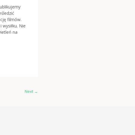
publikujemy
śledzić
cję filmów.
 wysiłku. Nie
ietleń na
Next
→