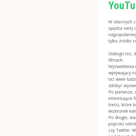
YouTu
W obecnych cza
spędza swój c
najpopularnie
tylko źródło r
Dlatego też, 
filmach.
Wyświetlenia 
wpływający na
też wiele ludz
zdobyć wyświe
Po pierwsze, 
interesujące 
treści, które
wizerunek kan
Po drugie, wa
poprzez udost
czy Twitter. 