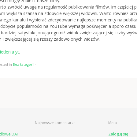
ści mogły znaleźć nasze filmy.
arto zwrócić uwagę na regularność publikowania filmów. Im częściej 
tym większa szansa na zdobycie większej widowni. Warto również prze
asnego kanału i wybierać zdecydowanie najlepsze momenty na publika
zdobycie popularności na YouTube wymaga poświęcenia sporo czasu i
 bardziej satysfakcjonującego niż widok zwiększającej się liczby wyśw
h i zwiększającej się rzeszy zadowolonych widzów.
etlenia yt
.
osted in
Bez kategorii
·
Najnowsze komentarze
Meta
odłowe DAF:
Zaloguj się