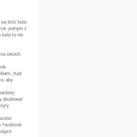
ię ilość ludzi
ecie. Jednym z
ludzi to nie
ń na swoich
nik
eklam, stąd
to, aby
bardziej
eby zbudować
pójny
zrobić
ak Facebook
kające