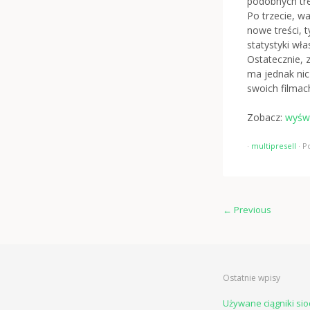
podobnych tre
Po trzecie, w
nowe treści, 
statystyki wł
Ostatecznie, 
ma jednak nic
swoich filmac
Zobacz:
wyświ
·
multipresell
·
P
←
Previous
Ostatnie wpisy
Używane ciągniki si