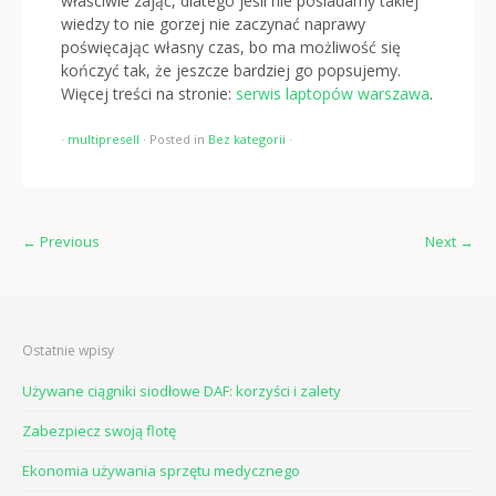
właściwie zająć, dlatego jeśli nie posiadamy takiej
wiedzy to nie gorzej nie zaczynać naprawy
poświęcając własny czas, bo ma możliwość się
kończyć tak, że jeszcze bardziej go popsujemy.
Więcej treści na stronie:
serwis laptopów warszawa
.
·
multipresell
·
Posted in
Bez kategorii
·
←
Previous
Next
→
Ostatnie wpisy
Używane ciągniki siodłowe DAF: korzyści i zalety
Zabezpiecz swoją flotę
Ekonomia używania sprzętu medycznego