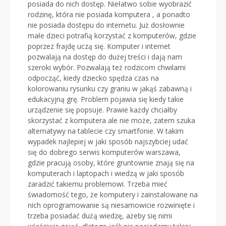
posiada do nich dostęp. Niełatwo sobie wyobrazić
rodzinę, która nie posiada komputera , a ponadto
nie posiada dostępu do internetu.
Już dosłownie
małe dzieci potrafią korzystać z komputerów, gdzie
poprzez frajdę uczą się. Komputer i internet
pozwalają na dostęp do dużej treści i dają nam
szeroki wybór. Pozwalają też rodzicom chwilami
odpocząć, kiedy dziecko spędza czas na
kolorowaniu rysunku czy graniu w jakąś zabawną i
edukacyjną grę. Problem pojawia się kiedy takie
urządzenie się popsuje. Prawie każdy chciałby
skorzystać z komputera ale nie może, zatem szuka
alternatywy na tablecie czy smartfonie. W takim
wypadek najlepiej w jaki sposób najszybciej udać
się do dobrego serwis komputerów warszawa,
gdzie pracują osoby, które gruntownie znają się na
komputerach i laptopach i wiedzą w jaki sposób
zaradzić takiemu problemowi. Trzeba mieć
świadomość tego, że komputery i zainstalowane na
nich oprogramowanie są niesamowicie rozwinięte i
trzeba posiadać dużą wiedzę, ażeby się nimi