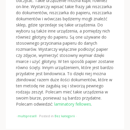
odczytać. Takie urządzenie można kupić również
on-line. Wystarczy wpisać takie frazy jak niszczarka
do dokumentów, niszczarka do papieru, niszczarka
dokumentów i wówczas będziemy mogli znaleźć
sklep, gdzie sprzedaje się takie urządzenia. Do
wyboru są także inne urządzenia, a pomiędzy nich
również gilotyny do papieru. Są one używane do
stosownego przycinania papieru do danych
rozmiarów. Wystarczy wyłącznie podłożyć papier
czy zdjęcie, wymierzyć stosowny wymiar dzięki
miarce i użyć gilotyny. W ten sposób papier zostanie
równo ścięty. Innym urządzeniem, które jest bardzo
przydatne jest bindownica. To dzięki niej można
zbindować razem duże ilości dokumentów, które w
ten metodę nie zagubią się i stworzą pewnego
rodzaju zeszyt. Polecam mieć takie urządzenia w
swoim biurze, ponieważ są bardzo przydatne.
Polecam odwiedzić:
laminatory fellowes
.
·
multipresell
·
Posted in
Bez kategorii
·