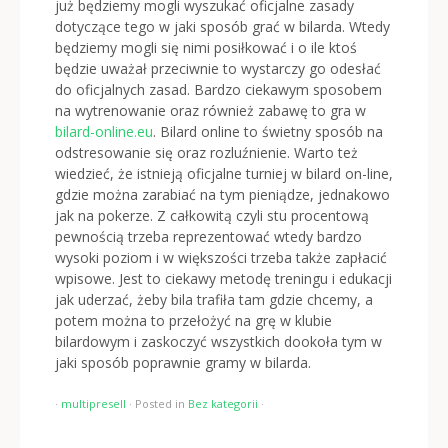
już będziemy mogli wyszukać oficjalne zasady
dotyczące tego w jaki sposób grać w bilarda. Wtedy
będziemy mogli się nimi posiłkować i o ile ktoś
będzie uważał przeciwnie to wystarczy go odesłać
do oficjalnych zasad. Bardzo ciekawym sposobem
na wytrenowanie oraz również zabawę to gra w
bilard-online.eu
. Bilard online to świetny sposób na
odstresowanie się oraz rozluźnienie. Warto też
wiedzieć, że istnieją oficjalne turniej w bilard on-line,
gdzie można zarabiać na tym pieniądze, jednakowo
jak na pokerze. Z całkowitą czyli stu procentową
pewnością trzeba reprezentować wtedy bardzo
wysoki poziom i w większości trzeba także zapłacić
wpisowe. Jest to ciekawy metodę treningu i edukacji
jak uderzać, żeby bila trafiła tam gdzie chcemy, a
potem można to przełożyć na grę w klubie
bilardowym i zaskoczyć wszystkich dookoła tym w
jaki sposób poprawnie gramy w bilarda.
·
multipresell
·
Posted in
Bez kategorii
·