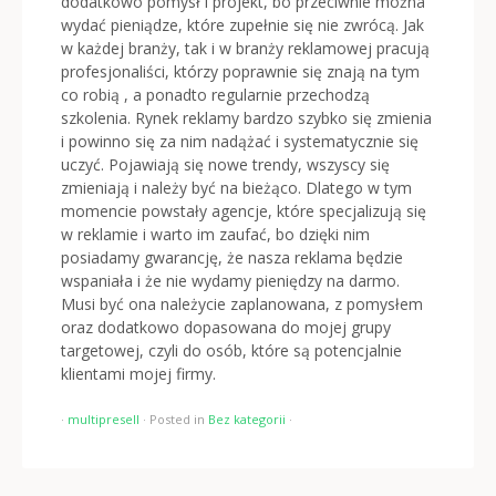
dodatkowo pomysł i projekt, bo przeciwnie można
wydać pieniądze, które zupełnie się nie zwrócą. Jak
w każdej branży, tak i w branży reklamowej pracują
profesjonaliści, którzy poprawnie się znają na tym
co robią , a ponadto regularnie przechodzą
szkolenia. Rynek reklamy bardzo szybko się zmienia
i powinno się za nim nadążać i systematycznie się
uczyć. Pojawiają się nowe trendy, wszyscy się
zmieniają i należy być na bieżąco. Dlatego w tym
momencie powstały agencje, które specjalizują się
w reklamie i warto im zaufać, bo dzięki nim
posiadamy gwarancję, że nasza reklama będzie
wspaniała i że nie wydamy pieniędzy na darmo.
Musi być ona należycie zaplanowana, z pomysłem
oraz dodatkowo dopasowana do mojej grupy
targetowej, czyli do osób, które są potencjalnie
klientami mojej firmy.
·
multipresell
·
Posted in
Bez kategorii
·