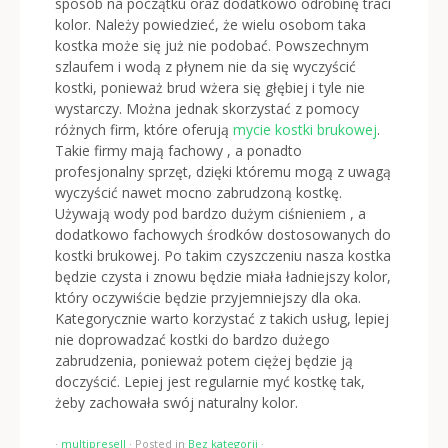
sposób na początku oraz dodatkowo odrobinę traci
kolor. Należy powiedzieć, że wielu osobom taka
kostka może się już nie podobać. Powszechnym
szlaufem i wodą z płynem nie da się wyczyścić
kostki, ponieważ brud wżera się głębiej i tyle nie
wystarczy. Można jednak skorzystać z pomocy
różnych firm, które oferują
mycie kostki brukowej
.
Takie firmy mają fachowy , a ponadto
profesjonalny sprzęt, dzięki któremu mogą z uwagą
wyczyścić nawet mocno zabrudzoną kostkę.
Używają wody pod bardzo dużym ciśnieniem , a
dodatkowo fachowych środków dostosowanych do
kostki brukowej. Po takim czyszczeniu nasza kostka
będzie czysta i znowu będzie miała ładniejszy kolor,
który oczywiście będzie przyjemniejszy dla oka.
Kategorycznie warto korzystać z takich usług, lepiej
nie doprowadzać kostki do bardzo dużego
zabrudzenia, ponieważ potem ciężej będzie ją
doczyścić. Lepiej jest regularnie myć kostkę tak,
żeby zachowała swój naturalny kolor.
·
multipresell
·
Posted in
Bez kategorii
·