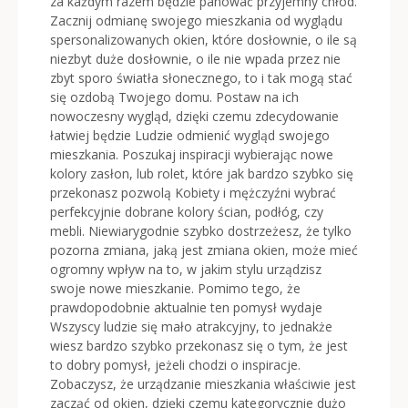
za każdym razem będzie panować przyjemny chłód.
Zacznij odmianę swojego mieszkania od wyglądu
spersonalizowanych okien, które dosłownie, o ile są
niezbyt duże dosłownie, o ile nie wpada przez nie
zbyt sporo światła słonecznego, to i tak mogą stać
się ozdobą Twojego domu. Postaw na ich
nowoczesny wygląd, dzięki czemu zdecydowanie
łatwiej będzie Ludzie odmienić wygląd swojego
mieszkania. Poszukaj inspiracji wybierając nowe
kolory zasłon, lub rolet, które jak bardzo szybko się
przekonasz pozwolą Kobiety i mężczyźni wybrać
perfekcyjnie dobrane kolory ścian, podłóg, czy
mebli. Niewiarygodnie szybko dostrzeżesz, że tylko
pozorna zmiana, jaką jest zmiana okien, może mieć
ogromny wpływ na to, w jakim stylu urządzisz
swoje nowe mieszkanie. Pomimo tego, że
prawdopodobnie aktualnie ten pomysł wydaje
Wszyscy ludzie się mało atrakcyjny, to jednakże
wiesz bardzo szybko przekonasz się o tym, że jest
to dobry pomysł, jeżeli chodzi o inspiracje.
Zobaczysz, że urządzanie mieszkania właściwie jest
zacząć od okien, dzięki czemu kategorycznie dużo