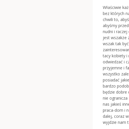
Właściwie każ
bez których na
chwili to, aby
abyśmy przede
nudni i racze
jest wszakże z
wszak tak być
zainteresowan
tacy kobiety 
odwiedzać i 
przyjemne i f
wszystko zale
posiadać jaki
bardzo podoba
będzie dobre 
nie ogranicza
nas jakieś inn
praca-dom i na
dalej, coraz 
wyjdzie nam t