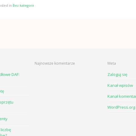
osted in
Bez kategorii
·
Najnowsze komentarze
Meta
odłowe DAF:
Zaloguj się
Kanał wpisów
otę
Kanał komenta
sprzętu
WordPress.org
enty
liczbę
ube?