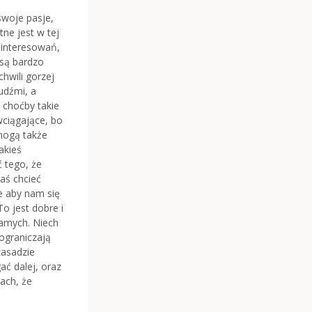
swoje pasje,
tne jest w tej
zainteresowań,
 są bardzo
chwili gorzej
ludźmi, a
 choćby takie
wciągające, bo
mogą także
jakieś
 tego, że
aś chcieć
e aby nam się
o jest dobre i
samych. Niech
ograniczają
zasadzie
ać dalej, oraz
ach, że