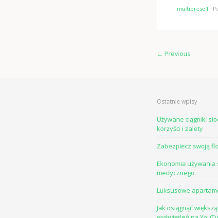
·
multipresell
·
P
←
Previous
Ostatnie wpisy
Używane ciągniki si
korzyści i zalety
Zabezpiecz swoją fl
Ekonomia używania 
medycznego
Luksusowe apartam
Jak osiągnąć większą 
wyświetleń na YouT