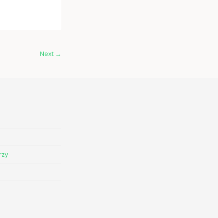
Next
→
rzy