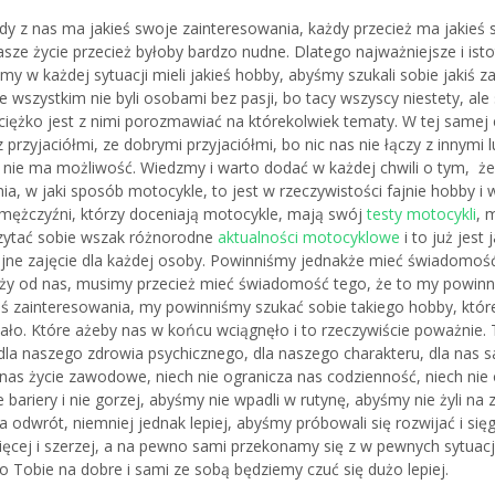
dy z nas ma jakieś swoje zainteresowania, każdy przecież ma jakieś 
sze życie przecież byłoby bardzo nudne. Dlatego najważniejsze i isto
śmy w każdej sytuacji mieli jakieś hobby, abyśmy szukali sobie jakiś 
 wszystkim nie byli osobami bez pasji, bo tacy wszyscy niestety, ale
j ciężko jest z nimi porozmawiać na którekolwiek tematy.
W tej samej 
 przyjaciółmi, ze dobrymi przyjaciółmi, bo nic nas nie łączy z innymi 
 nie ma możliwość. Wiedzmy i warto dodać w każdej chwili o tym, że
ia, w jaki sposób motocykle, to jest w rzeczywistości fajnie hobby i 
i mężczyźni, którzy doceniają motocykle, mają swój
testy motocykli
, 
czytać sobie wszak różnorodne
aktualności motocyklowe
i to już jest 
ajne zajęcie dla każdej osoby. Powinniśmy jednakże mieć świadomość
ży od nas, musimy przecież mieć świadomość tego, że to my powinn
eś zainteresowania, my powinniśmy szukać sobie takiego hobby, któr
ło. Które ażeby nas w końcu wciągnęło i to rzeczywiście poważnie. T
dla naszego zdrowia psychicznego, dla naszego charakteru, dla nas 
 nas życie zawodowe, niech nie ogranicza nas codzienność, niech nie 
e bariery i nie gorzej, abyśmy nie wpadli w rutynę, abyśmy nie żyli na 
 odwrót, niemniej jednak lepiej, abyśmy próbowali się rozwijać i sięg
więcej i szerzej, a na pewno sami przekonamy się z w pewnych sytuacj
o Tobie na dobre i sami ze sobą będziemy czuć się dużo lepiej.