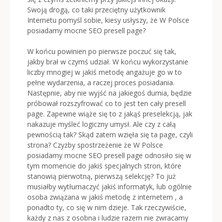
Swoją drogą, co taki przeciętny użytkownik
Internetu pomyśl sobie, kiesy usłyszy, że W Polsce
posiadamy mocne SEO presell page?
W końcu powinien po pierwsze poczuć się tak,
jakby brał w czymś udział. W końcu wykorzystanie
liczby mnogiej w jakiś metodę angażuje go w to
pełne wydarzenia, a raczej proces posiadania.
Następnie, aby nie wyjść na jakiegoś durnia, będzie
próbował rozszyfrować co to jest ten cały presell
page. Zapewne wiąże się to z jakąś preselekcją, jak
nakazuje myśleć logiczny umysł. Ale czy z całą
pewnością tak? Skąd zatem wzięła się ta page, czyli
strona? Czyżby spostrzeżenie że W Polsce
posiadamy mocne SEO presell page odnosiło się w
tym momencie do jakiś specjalnych stron, które
stanowią pierwotną, pierwszą selekcję? To już
musiałby wytłumaczyć jakiś informatyk, lub ogólnie
osoba związana w jakiś metodę z internetem , a
ponadto ty, co się w nim dzieje. Tak rzeczywiście,
każdy z nas z osobna i ludzie razem nie zwracamy