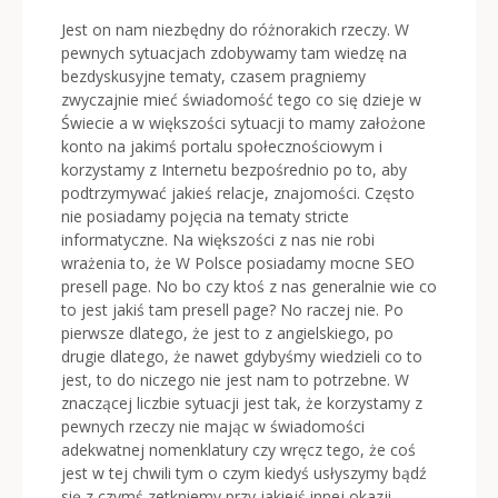
Jest on nam niezbędny do różnorakich rzeczy. W
pewnych sytuacjach zdobywamy tam wiedzę na
bezdyskusyjne tematy, czasem pragniemy
zwyczajnie mieć świadomość tego co się dzieje w
Świecie a w większości sytuacji to mamy założone
konto na jakimś portalu społecznościowym i
korzystamy z Internetu bezpośrednio po to, aby
podtrzymywać jakieś relacje, znajomości. Często
nie posiadamy pojęcia na tematy stricte
informatyczne. Na większości z nas nie robi
wrażenia to, że W Polsce posiadamy mocne SEO
presell page. No bo czy ktoś z nas generalnie wie co
to jest jakiś tam presell page? No raczej nie. Po
pierwsze dlatego, że jest to z angielskiego, po
drugie dlatego, że nawet gdybyśmy wiedzieli co to
jest, to do niczego nie jest nam to potrzebne. W
znaczącej liczbie sytuacji jest tak, że korzystamy z
pewnych rzeczy nie mając w świadomości
adekwatnej nomenklatury czy wręcz tego, że coś
jest w tej chwili tym o czym kiedyś usłyszymy bądź
się z czymś zetkniemy przy jakiejś innej okazji.