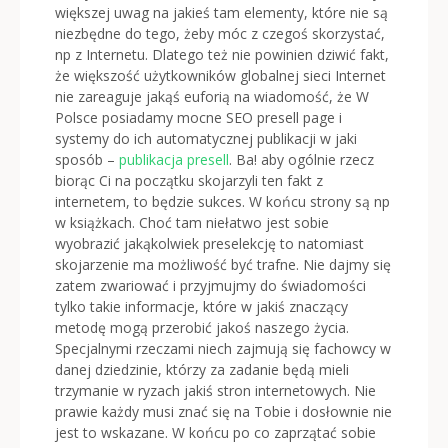
większej uwag na jakieś tam elementy, które nie są
niezbędne do tego, żeby móc z czegoś skorzystać,
np z Internetu. Dlatego też nie powinien dziwić fakt,
że większość użytkowników globalnej sieci Internet
nie zareaguje jakąś euforią na wiadomość, że W
Polsce posiadamy mocne SEO presell page i
systemy do ich automatycznej publikacji w jaki
sposób –
publikacja presell
. Ba! aby ogólnie rzecz
biorąc Ci na początku skojarzyli ten fakt z
internetem, to będzie sukces. W końcu strony są np
w książkach. Choć tam niełatwo jest sobie
wyobrazić jakąkolwiek preselekcję to natomiast
skojarzenie ma możliwość być trafne. Nie dajmy się
zatem zwariować i przyjmujmy do świadomości
tylko takie informacje, które w jakiś znaczący
metodę mogą przerobić jakoś naszego życia.
Specjalnymi rzeczami niech zajmują się fachowcy w
danej dziedzinie, którzy za zadanie będą mieli
trzymanie w ryzach jakiś stron internetowych. Nie
prawie każdy musi znać się na Tobie i dosłownie nie
jest to wskazane. W końcu po co zaprzątać sobie