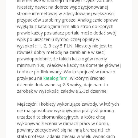
internetowe w nadzieji na łatwy i szybki zarobek.
Niestety nawet na dobrze wypozycjonowanej
stronie internetowej w zdecydowanej większości
przypadków zarobimy grosze. Analogicznie sprawa
wygląda z katalogami firm albo stron do których
prawie każdy posiadacz portalu może dodać swój
wpis po uiszczeniu symbolicznej opłaty w
wysokości 1, 2, 3 czy 5 PLN. Niestety nie jest to
również dobry metodę na zarabianie w sieci,
prawdopodobnie, że takich katalogów mamy
minimum 100, właściwie każdy na domenie głównej
i dobrze podlinkowany. Warto spojrzeć w ramach
przykładu na
katalog firm
, w którym średnio
dziennie dodawane są 2-3 wpisy, daje nam to
zarobek w wysokości zaledwie 2-3zł dziennie.
Mężczyźni i kobiety wykonujące zawody, w których
nie ma sposobów wykonywania pracy za poradą
urządzeń telekomunikacyjnych, a które chcą
wykonywać zlecenia w ramach pracy w domu,
powinny zdecydować się na inną branżę niż ich
stała profesja. Zdania zlecają w wielu wypadkach