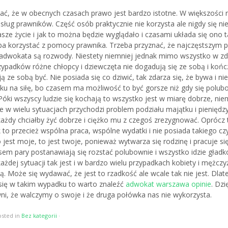
ać, że w obecnych czasach prawo jest bardzo istotne. W większości 
sług prawników. Część osób praktycznie nie korzysta ale nigdy się nie
asze życie i jak to można będzie wyglądało i czasami układa się ono t
eba korzystać z pomocy prawnika. Trzeba przyznać, że najczęstszy
z adwokata są rozwody. Niestety niemniej jednak mimo wszystko w 
zypadków różne chłopcy i dziewczęta nie dogadują się ze sobą i kończ
ją ze sobą być. Nie posiada się co dziwić, tak zdarza się, że bywa i ni
ku na siłę, bo czasem ma możliwość to być gorsze niż gdy się polub
Póki wszyscy ludzie się kochają to wszystko jest w miarę dobrze, nie
e w wielu sytuacjach przychodzi problem podziału majątku i pienięd
każdy chciałby żyć dobrze i ciężko mu z czegoś zrezygnować. Oprócz
 to przecież wspólna praca, wspólne wydatki i nie posiada takiego c
o jest moje, to jest twoje, ponieważ wytwarza się rodzinę i pracuje s
sem pary postanawiają się rozstać polubownie i wszystko idzie gładk
ażdej sytuacji tak jest i w bardzo wielu przypadkach kobiety i mężczy
ą. Może się wydawać, że jest to rzadkość ale wcale tak nie jest. Dlat
t się w takim wypadku to warto znaleźć
adwokat warszawa opinie
. Dzi
i, że walczymy o swoje i że druga połówka nas nie wykorzysta.
osted in
Bez kategorii
·