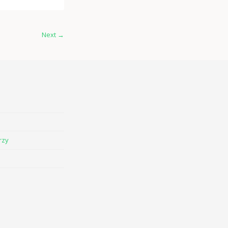
Next
→
rzy