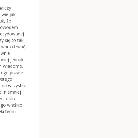
należy
 wie jak
ak, że
m powodem
zdecydowanej
y się to tak,
e warto trwać
ownie
mniej jednak
zy. Wiadomo,
 tego prawie
zystego
ię na wszystko
o, niemniej
źni ostro
ego właśnie
ęki temu