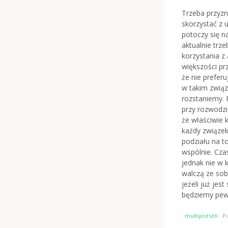
Trzeba przyzn
skorzystać z u
potoczy się n
aktualnie trz
korzystania 
większości pr
że nie preferu
w takim związ
rozstaniemy.
przy rozwodzi
że właściwie 
każdy związek
podziału na t
wspólnie. Cza
jednak nie w k
walczą ze sob
jeżeli już jes
będziemy pewn
·
multipresell
·
P