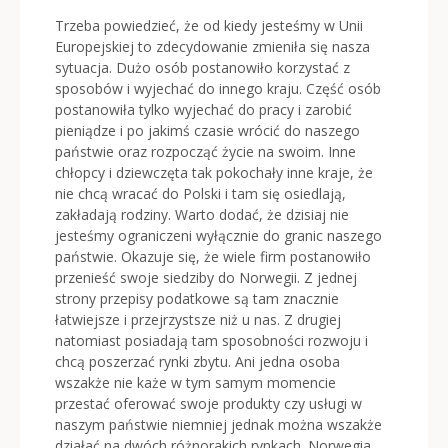
Trzeba powiedzieć, że od kiedy jesteśmy w Unii
Europejskiej to zdecydowanie zmieniła się nasza
sytuacja. Dużo osób postanowiło korzystać z
sposobów i wyjechać do innego kraju. Część osób
postanowiła tylko wyjechać do pracy i zarobić
pieniądze i po jakimś czasie wrócić do naszego
państwie oraz rozpocząć życie na swoim. Inne
chłopcy i dziewczęta tak pokochały inne kraje, że
nie chcą wracać do Polski i tam się osiedlają,
zakładają rodziny. Warto dodać, że dzisiaj nie
jesteśmy ograniczeni wyłącznie do granic naszego
państwie.
Okazuje się, że wiele firm postanowiło
przenieść swoje siedziby do Norwegii. Z jednej
strony przepisy podatkowe są tam znacznie
łatwiejsze i przejrzystsze niż u nas. Z drugiej
natomiast posiadają tam sposobności rozwoju i
chcą poszerzać rynki zbytu. Ani jedna osoba
wszakże nie każe w tym samym momencie
przestać oferować swoje produkty czy usługi w
naszym państwie niemniej jednak można wszakże
działać na dwóch różnorakich rynkach. Norwegia