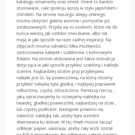
katalogu ornamenty oraz orient. Orient to bardzo
stonowane, całe spokoju wzory w stylu japońskim i
chińskim. Na stronie naszego sklepy onlinego
można obejrzeć galerię wzorów i pomysłów już
zrealizowanych. Przyda się to osobom, które nie do
końca wiedzą jak ozdobić mieszkanie, albo nie
mają w jaki sposób na razie żadnej inspiracji. Na
zdjęciach można odnaleźć kilka możliwości
zastosowania nalepek i szablonów z kolorowymi
foliami. Na stronie ulokowana jest także instrukcja
dotycząca w jaki sposób przykleić szablony i naklejki
ścienne. Najbardziej istotne przy przyklejaniu
nalepki jest to, by powierzchnia, na którą chcemy
przykleić nalepkę była gładka, i najlepiej poprawnie
odkurzona, czysta, otłuszczona. Pierwszą rzeczą ,
jaką opracowujemy to rozwijamy naklejkę na
twardej, gładkiej powierzchni, najbardziej na stole ,
lub czystej podłodze. Następnie powinno się
odwrócić naklejkę tak, ażeby była wzorem
skierowana ku dołowi. W tej chwili można zacząć
odklejać papier, uważając ażeby cały wzór został
na folii transportowej. Po odklejeniu całego papieru