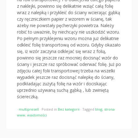
z naklejki, powinno się delikatnie wziąć całą folię
wraz z nalepką i przykleić do ściany wcierając gąbką
czy ręczniczkiem papier z wzorem w ścianę, tak
ażeby nie powstały pęcherzyki powietrza. Należy
robić to uważnie, by niechcący nie uszkodzić wzoru.
Po pełnym przyklejeniu wzoru można już delikatnie
odkleić folię transportową od wzoru. Gdyby okazało
się, iż wzór zaczyna odklejać się wraz z folią,
powinno się jeszcze raz mocniej docisnąć wzór do
ściany i jeszcze raz spróbować oderwać folię. Już po
zdjęciu całej folii transportowej trzeba na wszelki
wypadek jeszcze raz docisnąć nalepkę do ściany,
podkładając zużytą folię na wzór i dociskając
uprzednio używaną suchą gąbką , lub zwiniętą
ściereczką.
·
multipresell
·
Posted in
Bez kategorii
·
Tagged
blog
,
strona
www
,
wiadomości