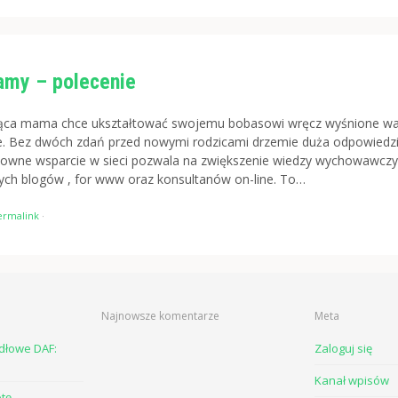
my – polecenie
ąca mama chce ukształtować swojemu bobasowi wręcz wyśnione wa
 Bez dwóch zdań przed nowymi rodzicami drzemie duża odpowiedzi
towne wsparcie w sieci pozwala na zwiększenie wiedzy wychowawczy
nych blogów , for www oraz konsultanów on-line. To…
ermalink
·
Najnowsze komentarze
Meta
odłowe DAF:
Zaloguj się
Kanał wpisów
otę