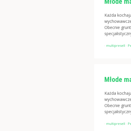
Młode ma
Każda kochaj
wychowawcze.
Obecnie grun
specjalistycz
·
multipresell
·
P
Młode ma
Każda kochaj
wychowawcze.
Obecnie grun
specjalistycz
·
multipresell
·
P