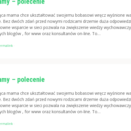
my – polecenie
ąca mama chce ukształtować swojemu bobasowi wręcz wyśnione wa
 Bez dwóch zdań przed nowymi rodzicami drzemie duża odpowiedzi
towne wsparcie w sieci pozwala na zwiększenie wiedzy wychowawczy
nych blogów , for www oraz konsultanów on-line. To…
ermalink
·
my – polecenie
ąca mama chce ukształtować swojemu bobasowi wręcz wyśnione wa
 Bez dwóch zdań przed nowymi rodzicami drzemie duża odpowiedzi
towne wsparcie w sieci pozwala na zwiększenie wiedzy wychowawczy
nych blogów , for www oraz konsultanów on-line. To…
ermalink
·