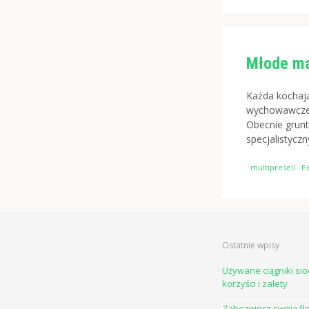
Młode ma
Każda kochaj
wychowawcze.
Obecnie grun
specjalistycz
·
multipresell
·
P
Ostatnie wpisy
Używane ciągniki si
korzyści i zalety
Zabezpiecz swoją fl