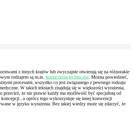
orstwami z innych krajów lub zwyczajnie otwierają się na różnorakie
owym rodzajem są m.in.
tłumaczenia techniczne
. Można powiedzieć,
, różnymi procesami, wszystko co jest związanego z pewnego rodzaju
medyczne. W takich tekstach znajdują się w większości wyrażenia,
 przecież, że nie prawie każdy ma możliwość być specjalistą od
koncepcji , a oprócz tego wykorzystuje się innej konwencji
żywane w języku wyrażenia. Bez takiej wiedzy może się zdarzyć, że