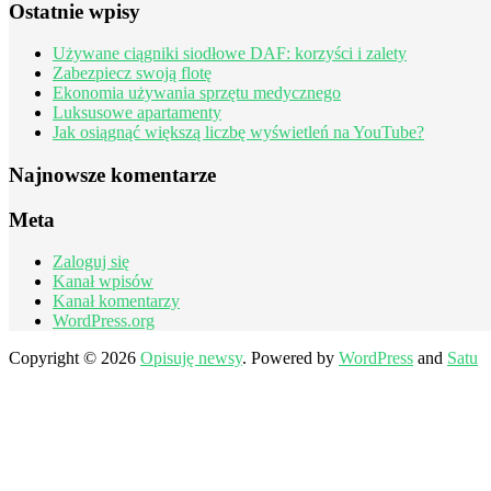
Ostatnie wpisy
Używane ciągniki siodłowe DAF: korzyści i zalety
Zabezpiecz swoją flotę
Ekonomia używania sprzętu medycznego
Luksusowe apartamenty
Jak osiągnąć większą liczbę wyświetleń na YouTube?
Najnowsze komentarze
Meta
Zaloguj się
Kanał wpisów
Kanał komentarzy
WordPress.org
Copyright © 2026
Opisuję newsy
. Powered by
WordPress
and
Satu