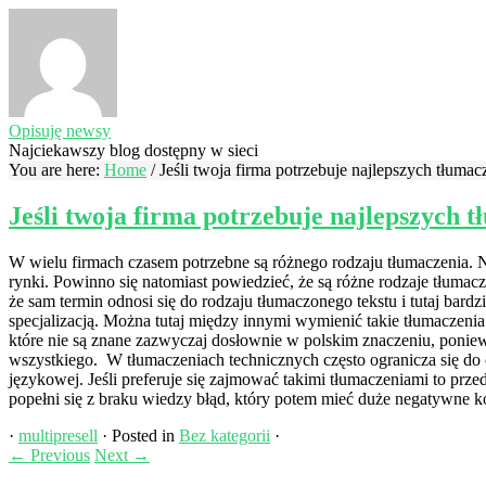
Opisuję newsy
Najciekawszy blog dostępny w sieci
You are here:
Home
/
Jeśli twoja firma potrzebuje najlepszych tłuma
Jeśli twoja firma potrzebuje najlepszych 
W wielu firmach czasem potrzebne są różnego rodzaju tłumaczenia. N
rynki. Powinno się natomiast powiedzieć, że są różne rodzaje tłumac
że sam termin odnosi się do rodzaju tłumaczonego tekstu i tutaj bar
specjalizacją. Można tutaj między innymi wymienić takie tłumaczeni
które nie są znane zazwyczaj dosłownie w polskim znaczeniu, poniew
wszystkiego. W tłumaczeniach technicznych często ogranicza się do 
językowej. Jeśli preferuje się zajmować takimi tłumaczeniami to prz
popełni się z braku wiedzy błąd, który potem mieć duże negatywne 
·
multipresell
·
Posted in
Bez kategorii
·
←
Previous
Next
→