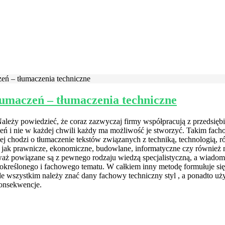
czeń – tłumaczenia techniczne
tłumaczeń – tłumaczenia techniczne
ależy powiedzieć, że coraz zazwyczaj firmy współpracują z przedsiębi
zeń i nie w każdej chwili każdy ma możliwość je stworzyć.
Takim fach
dziej chodzi o tłumaczenie tekstów związanych z techniką, technologią
a jak prawnicze, ekonomiczne, budowlane, informatyczne czy również 
aż powiązane są z pewnego rodzaju wiedzą specjalistyczną, a wiadomo
określonego i fachowego tematu. W całkiem inny metodę formułuje się 
ede wszystkim należy znać dany fachowy techniczny styl , a ponadto u
konsekwencje.